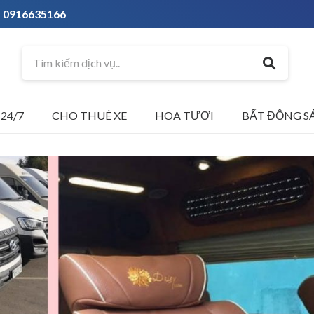
0916635166
24/7
CHO THUÊ XE
HOA TƯƠI
BẤT ĐỘNG S