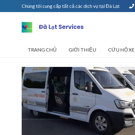
Chúng tôi cung cấp tất cả các dịch vụ tại Đà Lạt
Đà Lạt Services
TRANG CHỦ
GIỚI THIỆU
CỨU HỘ XE 